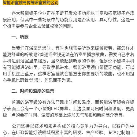
智能浴室镜与传统浴室镜的区别
各大智能镜子企业正在不断开发众多功能以丰富和拓宽镜子各场
景应用，但其中一些场景中的功能应用是否实用、具可行性，这是一
个极需要参与企业去验证权衡的问题。
一、听歌
当我们在浴室洗澡时，有时也想需要听歌来缓解疲劳，那怎样才
能更舒适的听歌呢?普通浴室镜无法在浴室里播放歌曲，需要自己拿着
手机进到浴室里来播放，虽然能起到听歌的作用，但是说不留神手机
有可能掉进浴缸里，导致手机进水。智能浴室镜自带蓝牙功能，可以
用手机连上蓝牙，这样浴室镜就会播放出你想要听的歌曲，也不用担
心手机也跟着“洗澡”，何乐而不为呢。
二、时间和温度的显示
普通的浴室镜没有办法显现出时间和温度，而智能浴室镜会在镜
子表面上会有一个小型的LED屏幕，上边会显现出时间和温度，更高
级一点的会在时间、温度的基础上添加天气预报和新闻简介等等。
公司坚持以技术和服务构成的核心竞争力为导向，以客户为中
心，在LED智能灯镜领域积累丰富的研发、生产经验。专注定制加工