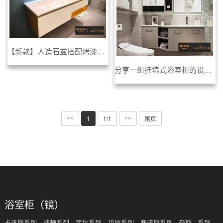
【新款】人造石盆搭配烤漆柜体
分享一组挂墙式浴室柜的设计美图
1
1/1
尾页
<<
>>
浴室柜（镜）
卡洛斯系列
波顿系列
菲比系列
贝拉系列
赛诺斯系列
奈斯 · 系列