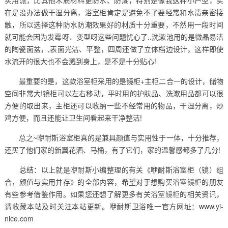
在是没办法做干湿分离，浴室柜肯定是避免不了要经常和水渍亲密接
触，所以选择这种防水防潮效果好的材质十分重要，不然用一段时间
就可能会因为发霉呀、变型呀这些问题忧心了..洗漱池用的是微晶易洁
的陶瓷面盆，,表面光洁、平整，四周还做了立体档边设计，这样即使
水流开的很大也不会溅到身上，是不是十分贴心!
最重要的是，这款浴室柜采用的是镜柜+主柜二合一的设计，储物
空间非常大!镜柜可以左右移动，平时用的护肤品、洗漱用品都可以很
方便的取出来，主柜还可以收纳一些不经常用的物品，干湿分离，炒
鸡方便，而且还能让卫生间看起来干净整洁!
总之~咿耐斯浴室柜真的是兼具颜值与实用性于一体，十分推荐，
还买了他们家的新翼花洒、马桶，有了它们，家的温馨感都多了几分!
总结：以上就是咿耐斯小编整理的有关《咿耐斯浴室柜（镜）组
合，颜值与实用并存》的全部内容，希望对于想购买
浴室镜柜
的朋友
有些参考借鉴作用。如果您还想了解更多有关
浴室镜柜
的相关资讯，
请收藏本站及时关注本站更新。咿耐斯卫浴唯一官方网址：www.yi-
nice.com