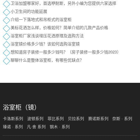
卫浴加盟哪家好，首选咿耐斯，另外小编为您提供六家选择
小卫生间的功能延展
介绍一下落地式和吊柜式的浴室柜
美标花洒怎么样，价格如何？简单介绍的几款产品价格
浴室柜厂家浅谈增压花洒原理及选购方法
浴室镜价格多少钱？该如何选购浴室镜
想知道房子装修一般多少钱吗？（房子装修一般多少钱2023）
聊聊什么是整体浴室柜，有哪些优缺点？
浴室柜（镜）
卡洛斯系列
波顿系列
菲比系列
贝拉系列
赛诺斯系列
奈斯 · 系列
瑧诺 · 系列
凡·舍 系列
钢木 · 系列