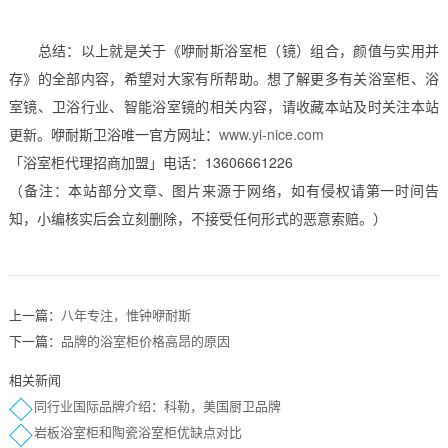
总结：以上就是关于《咿耐斯浴室柜（镜）组合，颜值与实用并
存》的全部内容，希望对大家有所帮助。想了解更多有关浴室柜、浴
室镜、卫浴行业、智能浴室镜的相关内容，请收藏本站及时关注本站
更新。咿耐斯卫浴唯一官方网址：
www.yi-nice.com
「浴室柜代理招商加盟」电话：13606661226
（备注：本站部分文章、图片来源于网络，如有侵权请第一时间告
知，小编核实后会立刻删除，不接受任何形式的恶意索赔。）
上一篇：
八年专注，惟钟咿耐斯
下一篇：
品牌的浴室柜价格高昂的原因
相关新闻
同行业国际品牌介绍：科勒，美国厨卫品牌
岩板浴室柜和陶瓷浴室柜优缺点对比