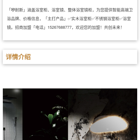
「咿耐斯」涵盖浴室柜、浴室镜、整体浴室镜柜，为您提供智能高端卫
浴品牌、价格信息，「主打产品」✅实木浴室柜✅不锈钢浴室柜✅浴室
镜。招商加盟「电话」15267688777，欢迎您的加盟！共创未来！
详情介绍