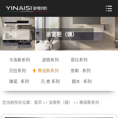
浴室柜（镜）
卡洛斯系列
波顿系列
菲比系列
贝拉系列
赛诺斯系列
奈斯 · 系列
瑧诺 · 系列
凡·舍 系列
钢木 · 系列
您当前所在位置：
首页
>>
浴室柜（镜）
>>
赛诺斯系列